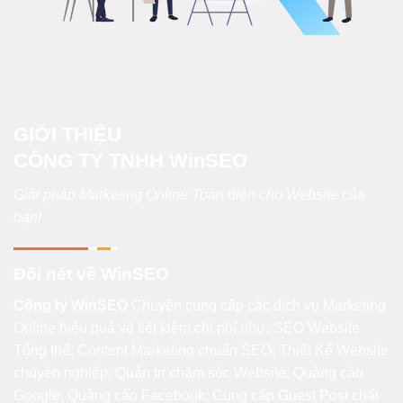
GIỚI THIỆU
CÔNG TY TNHH WinSEO
Giải pháp Marketing Online Toàn diện cho Website của
bạn!
Đôi nét về WinSEO
Công ty WinSEO
Chuyên cung cấp các dịch vụ Marketing
Online hiệu quả và tiết kiệm chi phí như: SEO Website
Tổng thể; Content Marketing chuẩn SEO; Thiết Kế Website
chuyên nghiệp; Quản trị chăm sóc Website; Quảng cáo
Google; Quảng cáo Facebook; Cung cấp Guest Post chất